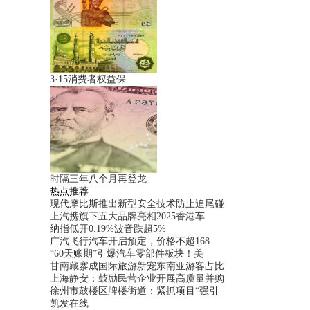
3·15消费者权益保
时隔三年八个月再登龙
热点推荐
现代摩比斯推出新型安全技术防止追尾碰
上汽携旗下五大品牌亮相2025香港车
纳指低开0.19%波音跌超5%
广汽飞行汽车开启预定，价格不超168
“60天账期”引爆汽车零部件板块！美
甘南藏寨成国际旅游新宠东南亚游客占比
上海静安：鼓励民营企业开展高质量并购
徐州市鼓楼区牌楼街道：紧抓项目“强引
凯发在线