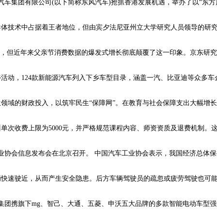
东风汽车集团有限公司(以下简称东风汽车)抢抓香港发展机遇，举办了以“东
导体技术中占据着王者地位，但由宾夕法尼亚州立大学研究人员领导的研
词，但近年来父亲节消费数据的爆发式增长彻底颠覆了这一印象。京东研究院
乡活动，124款新能源汽车列入下乡车型目录，涵盖一汽、比亚迪等众多
民生领域的财政投入，以筑牢民生“保障网”。在教育与社会保障支出大幅增
单次收费上限为5000元，并严格规范课程内容、师资资质及退费机制。
工业协会信息发布会在北京召开。 中国汽车工业协会表示，我国经济总体
辆快速驶近，从而产生安全隐患。后方车辆驾驶员的疏忽或疲劳驾驶也可
汽集团携旗下mg、智己、大通、五菱、申沃五大品牌的多款智能电动车型强势