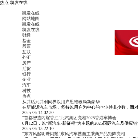
热点-凯发在线
凯发在线
网站地图
凯发在线
凯发在线
财经
基金
股票
互联
外汇
房产
期货
银行
企业
汽车
科技
热点
从共话到共创问界以用户思维破局新豪华
在新能源汽车市场，坚持以用户为中心的企业并非少数，而
2025-06-14 02:30
“首都智造闪耀香江”北汽集团亮相2025香港车博会
6月12日，以“新汽车·新征程”为主题的2025国际汽车及
2025-06-13 22:10
“东方风起明珠闪耀”东风汽车携自主乘商产品矩阵亮相