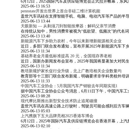
6月12日，2025国际汽车及供应链博览会正式拉开帷幕，
2025-06-13 16:53
pennstate开发出世界上首台非硅二维计算机能
盖世汽车讯硅在支撑智能手机、电脑、电动汽车等产品的半
2025-06-13 13:44
天眼新知 — 从剃须刀到智能按摩器：解码父亲节消费
在传统认知中，男性消费常被视为“低欲望、低频次”的代名
2025-06-13 13:40
新能源汽车下乡助力农村，今年以来新增新能源相关企业
近日，多部门联合发布通知，宣布开展2025年新能源汽车下
2025-06-13 11:34
基础养老金月最低标准提高 20 元，全国现存养老相
近日，国新办新闻发布会宣布，2025年我国将显著加大对
2025-06-13 11:34
教培新规护家长促行业升级，北上广教培相关企业数量均
教育部等十三部门联合发布新规，明确要求非学科类校外培训
2025-06-13 11:33
中国汽车工业协会：5月我国汽车产销较去年同期实现1
据中国汽车工业协会公众号消息，6月11日下午，中国汽车
2025-06-13 08:28
现代摩比斯推出新型安全技术防止追尾碰撞
盖世汽车讯在高速公路上行驶时，驾驶员可能会感到后方车
2025-06-13 05:03
上汽携旗下五大品牌亮相2025香港车博会
6月12日，2025年国际汽车及供应链博览会在香港开幕，上
2025-06-13 02:10