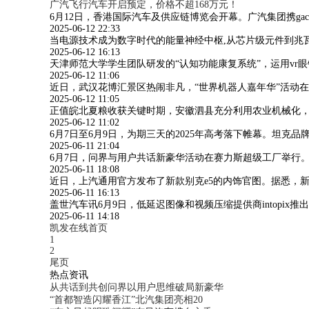
广汽飞行汽车开启预定，价格不超168万元！
6月12日，香港国际汽车及供应链博览会开幕。广汽集团携gac、a
2025-06-12 22:33
当电源技术成为数字时代的能量神经中枢,从芯片级元件到兆
2025-06-12 16:13
天津师范大学学生团队研发的“认知功能康复系统”，运用v
2025-06-12 11:06
近日，武汉花博汇景区热闹非凡，“世界机器人嘉年华”活动
2025-06-12 11:05
正值皖北夏粮收获关键时期，安徽泗县充分利用农业机械化
2025-06-12 11:02
6月7日至6月9日，为期三天的2025年高考落下帷幕。坦
2025-06-11 21:04
6月7日，问界与用户共话新豪华活动在赛力斯超级工厂举行
2025-06-11 18:08
近日，上汽通用官方发布了新款别克e5的内饰官图。据悉，
2025-06-11 16:13
盖世汽车讯6月9日，低延迟图像和视频压缩提供商intopix推出
2025-06-11 14:18
凯发在线首页
1
2
尾页
热点资讯
从共话到共创问界以用户思维破局新豪华
“首都智造闪耀香江”北汽集团亮相20