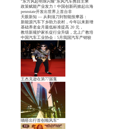
“东方风起明珠闪耀”东风汽车携自主乘
政策赋能产业发力！中国创新药掀起出海
pennstate开发出世界上首台非
天眼新知 — 从剃须刀到智能按摩器：
新能源汽车下乡助力农村，今年以来新增
基础养老金月最低标准提高 20 元，
教培新规护家长促行业升级，北上广教培
中国汽车工业协会：5月我国汽车产销较
王杰克逊在第77届戛
嘀嗒出行首创顺风车“