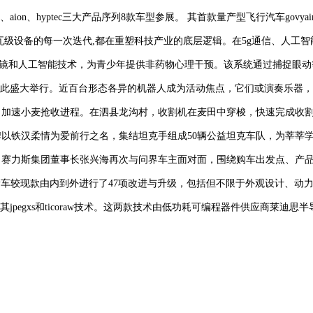
ion、hyptec三大产品序列8款车型参展。 其首款量产型飞行汽车govyai
瓦级设备的每一次迭代,都在重塑科技产业的底层逻辑。在5g通信、人工智
r眼镜和人工智能技术，为青少年提供非药物心理干预。该系统通过捕捉眼
在此盛大举行。近百台形态各异的机器人成为活动焦点，它们或演奏乐器
，加速小麦抢收进程。在泗县龙沟村，收割机在麦田中穿梭，快速完成收
克品牌以铁汉柔情为爱前行之名，集结坦克手组成50辆公益坦克车队，为莘
。赛力斯集团董事长张兴海再次与问界车主面对面，围绕购车出发点、产
新车较现款由内到外进行了47项改进与升级，包括但不限于外观设计、动
其jpegxs和ticoraw技术。这两款技术由低功耗可编程器件供应商莱迪思半