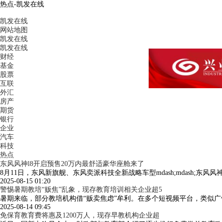
热点-凯发在线
凯发在线
网站地图
凯发在线
凯发在线
财经
基金
股票
互联
外汇
房产
期货
银行
企业
汽车
科技
热点
东风风神l8开启预售20万内最舒适豪华座舱来了
8月11日，东风新旗舰、东风奕派科技全新战略车型mdash;mdash;东风
2025-08-15 01:20
警惕暑期教培“贩焦”乱象，现存教育培训相关企业超5
暑期来临，部分教培机构借“贩卖焦虑”牟利。在多个短视频平台，类似广
2025-08-14 09:45
免保育教育费将惠及1200万人，现存早教机构企业超