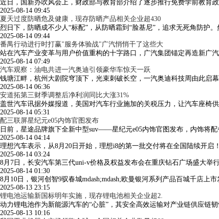
近日，国新办吹风会上，财政部与教育部介绍了逐步推行免费学前教育政
2025-08-14 09:45
夏天过度防晒危及健康，现存防晒产品相关企业超430
烈日下，防晒成不少人“标配”，从防晒霜到“脸基尼”，追求无死角防
2025-08-14 09:44
番禺行动进行时打赢"服务体验战"广汽悄悄干了这些大
站在汽车产业变革与用户价值重构的十字路口，广汽集团锚定再造新广汽的目
2025-08-14 07:49
汽车观察：油电共进一汽奥迪引领豪华车惊天一跃
钱塘江畔，杭州大剧院穹顶下，光束刺破长空，一汽奥迪科技周由此启幕。当q6l
2025-08-14 06:36
安道拓第三财季调整后净利润同比大涨31%
盖世汽车讯据外媒报道，美国对汽车行业施加的关税压力，让汽车座椅供应
2025-08-14 05:31
配三联屏星纪元e05内饰官图发布
日前，星途品牌旗下全新中型suv——星纪元e05内饰官图发布，内饰将
2025-08-14 04:14
理想汽车表示，从8月20日开始，理想i8的第一批交付将在全国陆续开
2025-08-14 03:24
8月7日，长安汽车第三代uni-v价格及权益发布会在重庆钻石广场盛大举行
2025-08-14 01:30
8月10日，银河创智9驭春城mdash;mdash;欧曼银河系列产品百
2025-08-13 23:15
锂电池运输新国标明年实施，现存锂电池相关企业超2.
动力锂电池作为新能源汽车的“心脏”，其安全高效运输对产业链供应链韧
2025-08-13 10:16