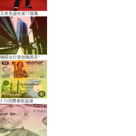
王杰克逊在第77届戛
嘀嗒出行首创顺风车“
3·15消费者权益保