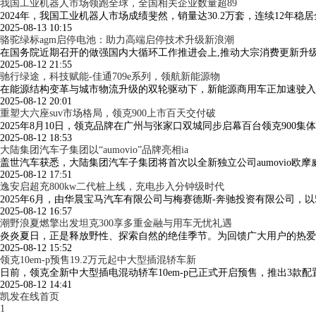
我国工业机器人市场领跑全球，全国相关企业数量超89
2024年，我国工业机器人市场成绩斐然，销量达30.2万套，连续12年
2025-08-13 10:15
骆驼绿标agm启停电池：助力高端启停技术升级新浪潮
在国务院近期召开的做强国内大循环工作推进会上,推动大宗消费更新升
2025-08-12 21:55
驰行绿途，科技赋能-佳通709e系列，领航新能源物
在能源结构变革与城市物流升级的双轮驱动下，新能源商用车正加速驶入发
2025-08-12 20:01
重塑大六座suv市场格局，领克900上市百天交付破
2025年8月10日，领克品牌在广州与张家口双城同步启幕百台领克90
2025-08-12 18:53
大陆集团汽车子集团以“aumovio”品牌亮相ia
盖世汽车获悉，大陆集团汽车子集团将首次以全新独立公司aumovio欧摩
2025-08-12 17:51
逸安启超充800kw二代桩上线，充电步入分钟级时代
2025年6月，由华晨宝马汽车有限公司与梅赛德斯-奔驰投资有限公司，以
2025-08-12 16:57
潮野浪夏燃擎出发坦克300享多重金融与用车无忧礼遇
炎炎夏日，正是释放野性、探索自然的绝佳季节。为回馈广大用户的热爱与支
2025-08-12 15:52
领克10em-p预售19.2万元起中大型插混轿车新
日前，领克全新中大型插电混动轿车10em-p已正式开启预售，推出3款配置
2025-08-12 14:41
凯发在线首页
1