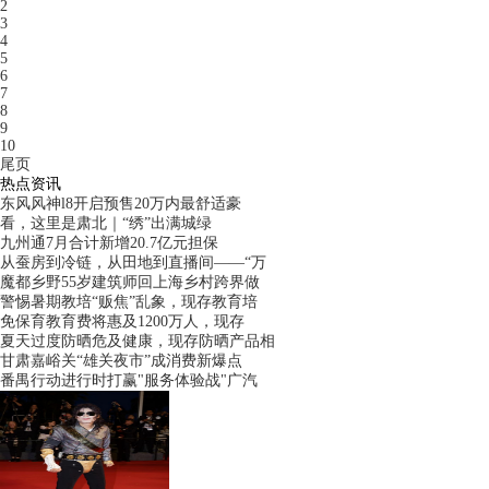
2
3
4
5
6
7
8
9
10
尾页
热点资讯
东风风神l8开启预售20万内最舒适豪
看，这里是肃北｜“绣”出满城绿
九州通7月合计新增20.7亿元担保
从蚕房到冷链，从田地到直播间——“万
魔都乡野55岁建筑师回上海乡村跨界做
警惕暑期教培“贩焦”乱象，现存教育培
免保育教育费将惠及1200万人，现存
夏天过度防晒危及健康，现存防晒产品相
甘肃嘉峪关“雄关夜市”成消费新爆点
番禺行动进行时打赢"服务体验战"广汽