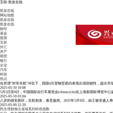
互联-凯发在线
凯发在线
网站地图
凯发在线
凯发在线
财经
基金
股票
互联
外汇
房产
期货
银行
企业
汽车
科技
热点
在所谓“对等关税”冲击下，我国4月货物贸易仍表现出强劲韧性，超出市场
2025-05-10 10:08
5月5日至8日，中国国际自行车展览会(chinacycle)在上海新国际
2025-05-10 03:04
八岁的雄安新区，生机勃发，春意盎然。2025年5月9日，由工银安盛
2025-05-09 22:20
民生理财推出省域系列特色指数