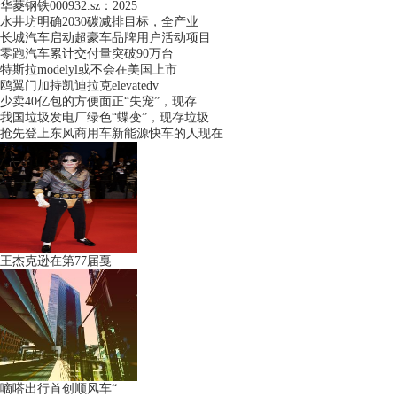
华菱钢铁000932.sz：2025
水井坊明确2030碳减排目标，全产业
长城汽车启动超豪车品牌用户活动项目
零跑汽车累计交付量突破90万台
特斯拉modelyl或不会在美国上市
鸥翼门加持凯迪拉克elevatedv
少卖40亿包的方便面正“失宠”，现存
我国垃圾发电厂绿色“蝶变”，现存垃圾
抢先登上东风商用车新能源快车的人现在
王杰克逊在第77届戛
嘀嗒出行首创顺风车“