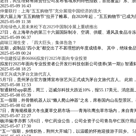
近日，民生理财有限责任公司发布省域系列特色指数，首批覆盖广东、浙
2025-05-09 16:43
仲量联行：上海“五五购物节”充分展现中国经济的强大
第六届上海“五五购物节”拉开了帷幕。自2020年起，“五五购物节”已
2025-05-09 11:38
共绘绿色人居未来松下在2025中国制冷展上重磅推出
27日，在上海举办的第三十六届国际制冷、空调、供暖、通风及食品冷冻加工
2025-05-09 06:37
卤味江湖生变，「四大巨头」集体告急？
近期，卤制品“四小龙”都交出了不甚理想的年度成绩单。 其中，绝味食品202
2025-05-09 00:24
中信建投证券06066拟发行2025年面向专业投资
拟发行2025年面向专业投资者公开发行科技创新公司债券(第一期)) 智
2025-05-08 18:25
张艺兴成为茅台文旅代言人
5月7日，贵州茅台官方微博宣布张艺兴正式成为茅台文旅代言人。 此前，
2025-05-08 12:53
智通财经app获悉，周三，迈威尔科技大跌近10%，报55.17美元。消
2025-05-08 05:39
五一假期，外骨骼机器人以“懒人爬山神器”之名，席卷国内山岳型景区
2025-05-08 02:49
7日，青海规模最大冬虫夏草交易市场——青海玖鹰虫草市场内，来自青海
2025-05-07 22:27
杨洋编|李亦辉 5月6日，华仁药业公告，公司全资子公司青岛华仁医疗
2025-05-07 17:30
“五一”假期，乡情炽热，荆州大开城门，以温暖的怀抱迎接游子回乡。 5