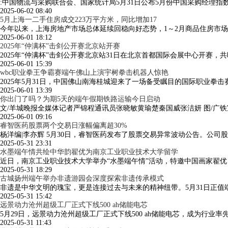
:中国物流与采购联合会、国家统计局5月31日公布5月份中国采购经理
2025-06-02 08:40
5月上海一二手住房成交223万平方米，同比增加17
今年以来，上海房地产市场总体延续回稳向好态势，1～2月商品住房市场“
2025-06-01 18:12
2025年“仲满杯”击剑公开赛北京站开赛
2025年“仲满杯”击剑公开赛北京站31日在北京首都国际会展中心开赛，
2025-06-01 15:39
wbc职业拳王争霸赛端午佛山上演宇树拳击机器人惊艳
2025年5月31日，中国佛山南海桂城迎来了一场备受瞩目的国际职业拳击
2025-06-01 13:39
你出门了吗？为期5天的端午假期铁路运输今日启动
文/羊城晚报全媒体记者严锦程通讯员张晓敏黄瑜楚秦国威张洁妍 图/广铁
2025-06-01 09:16
睿智医药股票两个交易日涨幅偏离超30%
杨洋编|李亦辉 5月30日，睿智医药发布了股票交易异常波动公告。公司股票
2025-05-31 23:31
水墨端午情共绘中华韵翟优为南京工业职业技术大学留学
近日，南京工业职业技术大学举办“水墨端午情”活动，特邀中国画家翟优
2025-05-31 18:29
古城扬州端午举办非遗游园会深度探索非遗传承模式
非遗是中华文明的瑰宝，更是连接过去与未来的精神纽带。5月31日正值端
2025-05-31 15:42
远景动力沧州超级工厂正式下线500 ah储能电芯
5月29日，远景动力沧州超级工厂正式下线500 ah储能电芯，成为行业率先
2025-05-31 11:43