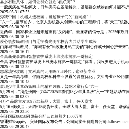
县乡村医共体，如何让群众就近“看好病”？
一般疾病在市县解决，日常疾病在基层解决，基层群众就诊如何才能不折
2025-05-31 07:53
秀我中国｜机器人进校园，当起孩子们的“新同桌”！
“六一”儿童节前夕，北京人形机器人创新中心的工程师们，将“天工”机
2025-05-30 20:37
近两年，国家和企业越来越重视“反内卷”。最显著的信号是，2025年政
2025-05-30 18:16
爱心筑梦民政部门与辽宁省光明学校合力共助学生成长
由海城市民政局、“海城有爱”民政服务站主办的“润心伴成长同心护未来
2025-05-30 16:11
金昌新先事农田智慧管护系统上线浇水施肥一键搞定
金昌:农田智慧管护系统上线浇水施肥一键搞定 “你看，我只要进入手机
2025-05-30 13:25
志愿填报攻略｜文科真的无用吗？ai时代，这些新专业
又是一年高考季。伴随高校学科专业设置的调整优化，文科专业正经历前所
2025-05-30 10:43
展现少年儿童昂扬向上的精神风貌，普陀区举行庆“六一
5月29日，“我是强国生力军”2025年普陀区少年儿童庆“六一”主题活动
2025-05-30 02:07
4万个品牌首发109万款新品，大疆、富士、任天堂尖
5月16日晚8点，天猫618现货开卖。全球大牌大疆、富士、任天堂，奢侈品牌cartie
2025-05-29 23:50
兴证国际06058附属获分配认购总额为1500万美
智通财经app讯，兴证国际发布公告，公司间接全资附属公司cisiinvestme
2025-05-29 20:47