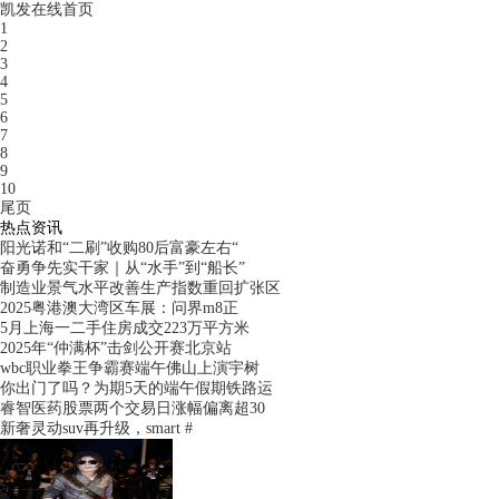
凯发在线首页
1
2
3
4
5
6
7
8
9
10
尾页
热点资讯
阳光诺和“二刷”收购80后富豪左右“
奋勇争先实干家｜从“水手”到“船长”
制造业景气水平改善生产指数重回扩张区
2025粤港澳大湾区车展：问界m8正
5月上海一二手住房成交223万平方米
2025年“仲满杯”击剑公开赛北京站
wbc职业拳王争霸赛端午佛山上演宇树
你出门了吗？为期5天的端午假期铁路运
睿智医药股票两个交易日涨幅偏离超30
新奢灵动suv再升级，smart #