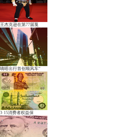
王杰克逊在第77届戛
嘀嗒出行首创顺风车“
3·15消费者权益保